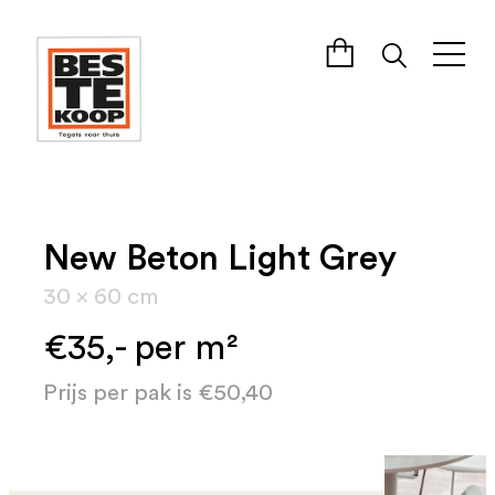
New Beton Light Grey
30 x 60 cm
€35,- per m²
Prijs per pak is €50,40