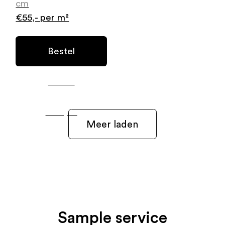
cm
€55,- per m²
Bestel
Gratis
Sample
Meer laden
Sample service