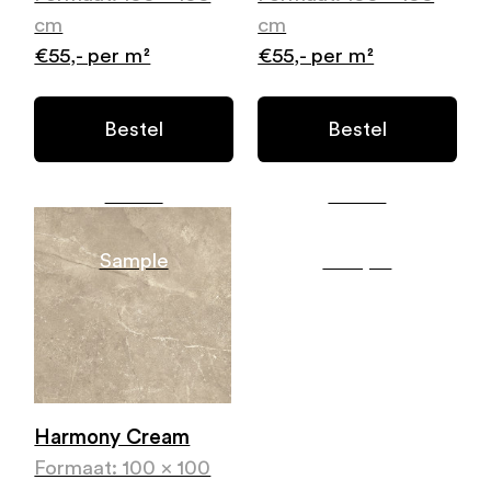
cm
cm
€55,- per m²
€55,- per m²
Bestel
Bestel
Gratis
Gratis
Sample
Sample
Harmony Cream
Formaat: 100 x 100