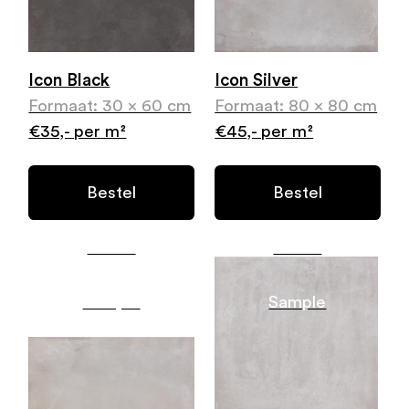
Icon Black
Icon Silver
Formaat: 30 x 60 cm
Formaat: 80 x 80 cm
€35,- per m²
€45,- per m²
Bestel
Bestel
Gratis
Gratis
Sample
Sample