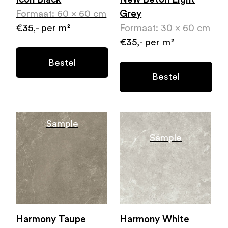
Formaat: 60 x 60 cm
Grey
€35,- per m²
Formaat: 30 x 60 cm
€35,- per m²
Bestel
Bestel
Gratis
Gratis
Sample
Sample
Harmony Taupe
Harmony White