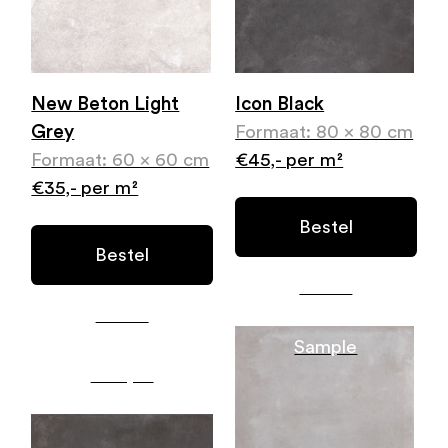
New Beton Light
Icon Black
Grey
Formaat: 80 x 80 cm
Formaat: 60 x 60 cm
€45,- per m²
€35,- per m²
Bestel
Bestel
Gratis
Gratis
Sample
Sample