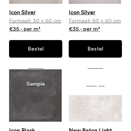
Icon Silver
Icon Silver
Formaat: 30 x 60 cm
Formaat: 60 x 60 cm
€35,- per m²
€35,- per m²
Bestel
Bestel
Gratis
Gratis
Sample
Sample
Icon Black
New Beton Light