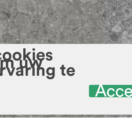
cookies
om uw
rvaring te
?
Acce