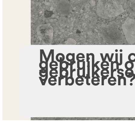
Mogen wij 
gebruiken 
gebruikerse
verbeteren