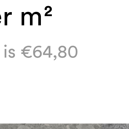
er m²
k is €64,80