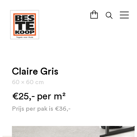
Claire Gris
60 x 60 cm
€25,- per m²
Prijs per pak is €36,-