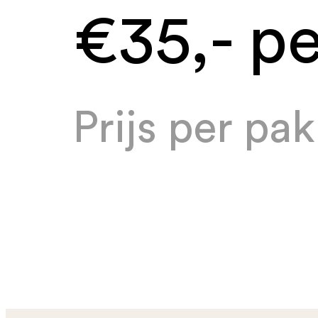
€35,- p
Prijs per pa