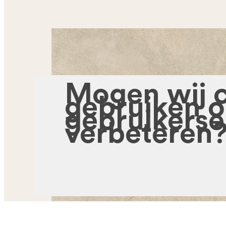
Mogen wij 
gebruiken 
gebruikerse
verbeteren