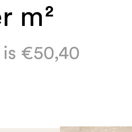
er m²
k is €50,40