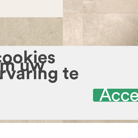
cookies
om uw
rvaring te
?
Acce