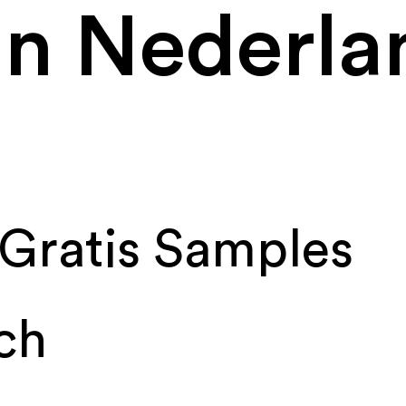
 in Nederla
k Gratis Samples
ch